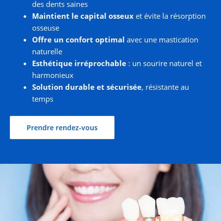
des dents saines
Maintient le capital osseux
et évite la résorption
osseuse
Offre un confort optimal
avec une mastication
naturelle
Esthétique irréprochable
: un sourire naturel et
harmonieux
Solution durable et sécurisée
, résistante au
temps
Prendre rendez-vous