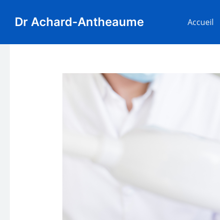
Aller
Navigation
au
des
Dr Achard-Antheaume
Accueil
contenu
articles