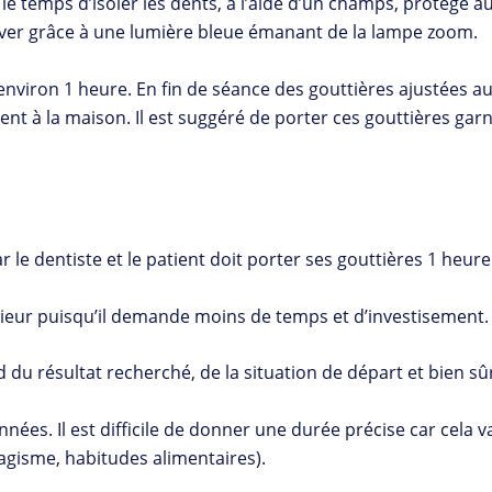
d le temps d’isoler les dents, à l’aide d’un champs, protège au
tiver grâce à une lumière bleue émanant de la lampe zoom.
environ 1 heure. En fin de séance des gouttières ajustées a
ement à la maison. Il est suggéré de porter ces gouttières ga
 le dentiste et le patient doit porter ses gouttières 1 heur
rieur puisqu’il demande moins de temps et d’investisement.
 du résultat recherché, de la situation de départ et bien sû
es. Il est difficile de donner une durée précise car cela vari
agisme, habitudes alimentaires).